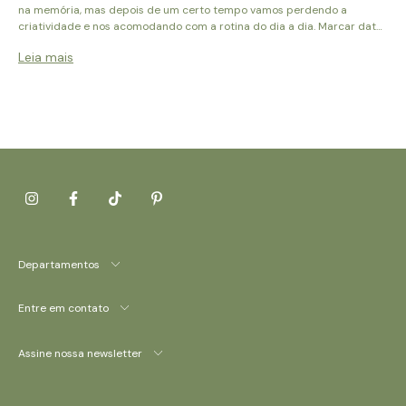
na memória, mas depois de um certo tempo vamos perdendo a
criatividade e nos acomodando com a rotina do dia a dia. Marcar datas
importantes fazem com que a vida seja mais leve e diverti
Leia mais
Departamentos
Entre em contato
Assine nossa newsletter