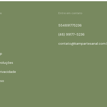
os
Entre em contato
554891775236
(48) 99177-5236
contato@kampartesanal.com.
mp
voluções
Privacidade
Uso