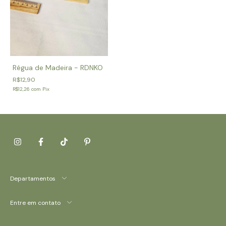
Régua de Madeira - RDNKO
R$12,90
R$12,26
com
Pix
Departamentos
Entre em contato