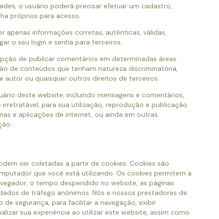
ades, o usuário poderá precisar efetuar um cadastro,
ha próprios para acesso.
er apenas informações corretas, autênticas, válidas,
r o seu login e senha para terceiros.
opção de publicar comentários em determinadas áreas.
ão de conteúdos que tenham natureza discriminatória,
 de autor ou quaisquer outros direitos de terceiros.
uário deste website, incluindo mensagens e comentários,
 irretratável, para sua utilização, reprodução e publicação
mas e aplicações de internet, ou ainda em outras
ção.
dem ser coletadas a partir de cookies. Cookies são
putador que você está utilizando. Os cookies permitem a
avegador, o tempo despendido no website, as páginas
os dados de tráfego anônimos. Nós e nossos prestadores de
de segurança, para facilitar a navegação, exibir
lizar sua experiência ao utilizar este website, assim como