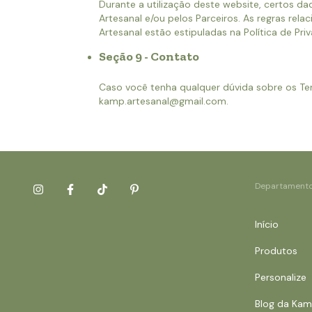
Durante a utilização deste website, certos d
Artesanal e/ou pelos Parceiros. As regras re
Artesanal estão estipuladas na Política de Pri
Seção 9 - Contato
Caso você tenha qualquer dúvida sobre os Ter
kamp.artesanal@gmail.com
.
Departament
Início
Produtos
Personalize
Blog da Ka