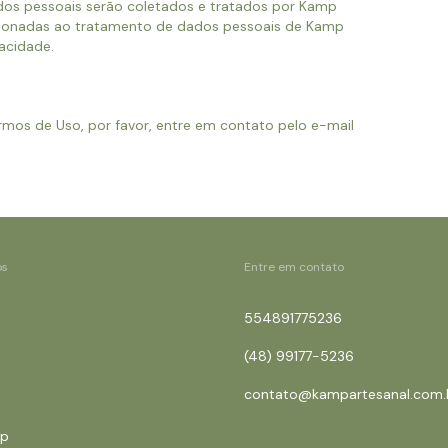
ados pessoais serão coletados e tratados por Kamp
lacionadas ao tratamento de dados pessoais de Kamp
vacidade.
mos de Uso, por favor, entre em contato pelo e-mail
os
Entre em contato
554891775236
(48) 99177-5236
contato@kampartesanal.com.
mp