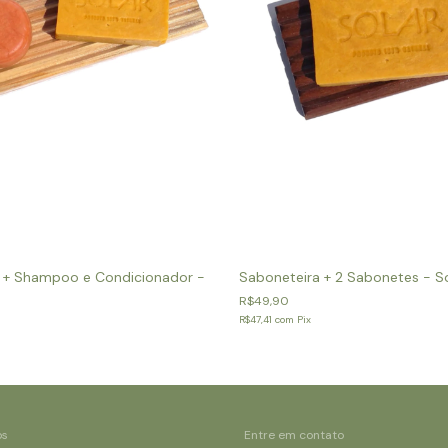
 + Shampoo e Condicionador -
Saboneteira + 2 Sabonetes - S
R$49,90
R$47,41
com
Pix
os
Entre em contato