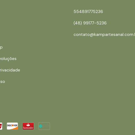
554891775236
(48) 99177-5236
contato@kampartesanal.com.
mp
voluções
Privacidade
Uso