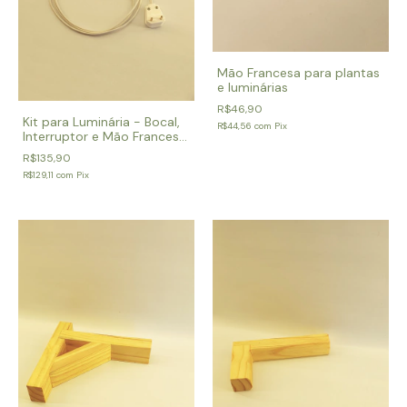
Mão Francesa para plantas
e luminárias
R$46,90
Kit para Luminária - Bocal,
R$44,56
com
Pix
Interruptor e Mão Francesa
de Madeira Pinus
R$135,90
R$129,11
com
Pix