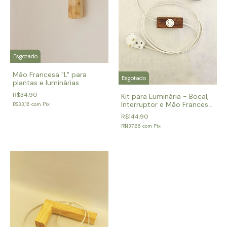
Esgotado
Mão Francesa "L" para
Esgotado
plantas e luminárias
R$34,90
Kit para Luminária - Bocal,
Interruptor e Mão Francesa
R$33,16
com
Pix
de Madeira Angelim
R$144,90
R$137,66
com
Pix