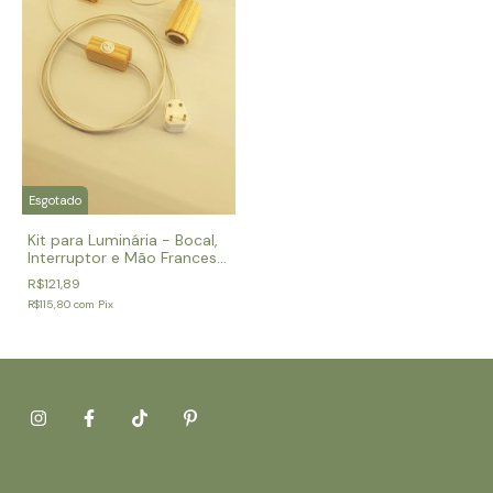
Esgotado
Kit para Luminária - Bocal,
Interruptor e Mão Francesa
em "L" de Madeira
R$121,89
R$115,80
com
Pix