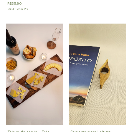
R$35,90
R$34,11
com
Pix
Suporte para Leitura
Tábua de servir - Três