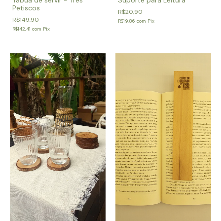
Petiscos
R$20,90
R$149,90
R$19,86
com
Pix
R$142,41
com
Pix