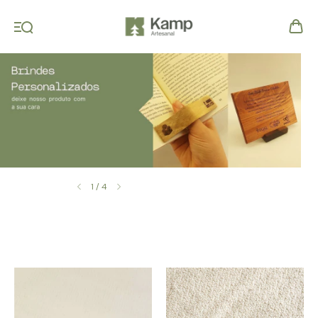
1
/
4