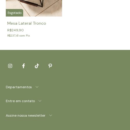
Esgotado
Mesa Lateral Tronco
R$249,90
R$237,41
com
Pix
Departamentos
Entre em contato
Assine nossa newsletter