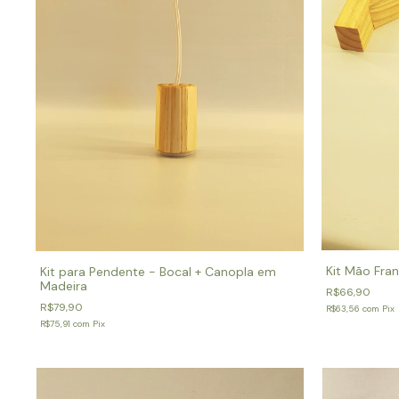
Kit Mão Fra
Kit para Pendente - Bocal + Canopla em
Madeira
R$66,90
R$79,90
R$63,56
com
Pix
R$75,91
com
Pix