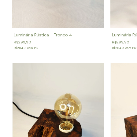
Luminária Rústica - Tronco 4
Luminária Rú
R$299,90
R$299,90
R$284,91
com
Pix
R$284,91
com
Pix