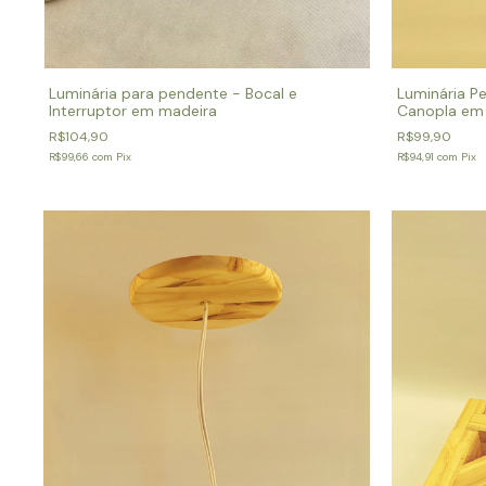
Luminária P
Luminária para pendente - Bocal e
Canopla em
Interruptor em madeira
R$99,90
R$104,90
R$94,91
com
Pix
R$99,66
com
Pix