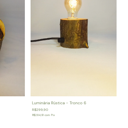
Luminária Rústica - Tronco 6
R$299,90
R$284,91
com
Pix