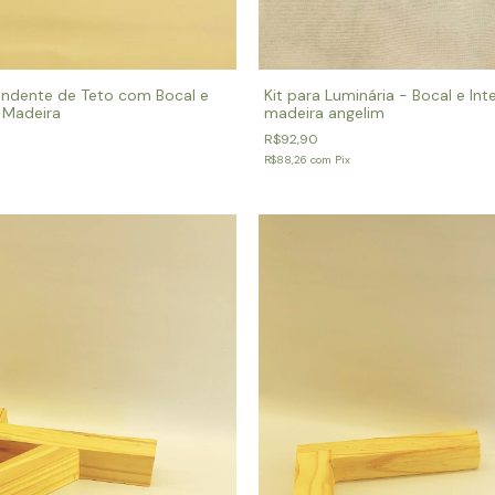
Kit para Luminária - Bocal e In
endente de Teto com Bocal e
madeira angelim
 Madeira
R$92,90
R$88,26
com
Pix