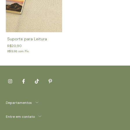
Suporte para Leitura
R$20,90
R$19,86
com
Pix
Departamentos
Entre em contato