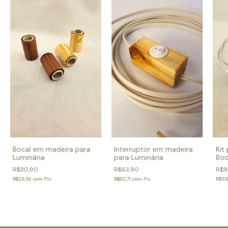
Bocal em madeira para
Kit
Interruptor em madeira
Luminária
Boc
para Luminária
mad
R$30,90
R$9
R$63,90
R$29,36
com
Pix
R$88
R$60,71
com
Pix