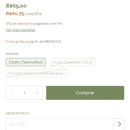
R$65,00
R$61,75
com
Pix
5% de desconto
pagando com Pix
Ver mais detalhes
Frete grátis
a partir de
R$299,00
MADEIRA
Cedro (Vermelho)
Pinus (madeira clara)
Peroba Rosa (rosado/laranja)
MEIOS DE ENVIO
Alterar CEP
Entregas para o CEP: