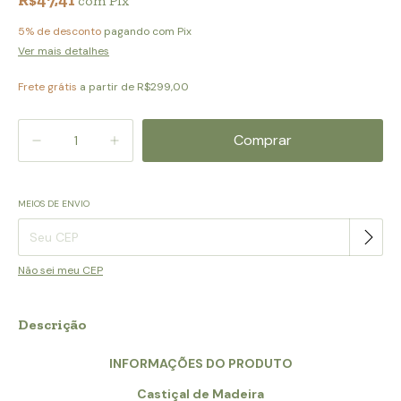
com
Pix
5% de desconto
pagando com Pix
Ver mais detalhes
Frete grátis
a partir de
R$299,00
MEIOS DE ENVIO
Alterar CEP
Entregas para o CEP:
Não sei meu CEP
Descrição
INFORMAÇÕES DO PRODUTO
Castiçal de Madeira