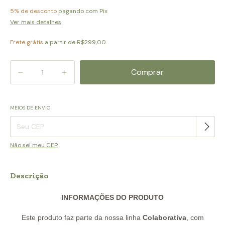
5% de desconto
pagando com Pix
Ver mais detalhes
Frete grátis
a partir de
R$299,00
MEIOS DE ENVIO
Alterar CEP
Entregas para o CEP:
Não sei meu CEP
Descrição
INFORMAÇÕES DO PRODUTO
Este produto faz parte da nossa linha
Colaborativa
, com