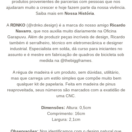
produtos provenientes de parcerias com pessoas que nos
ajudaram muito a crescer e hoje fazem parte da nossa vivência.
Saiba mais em
Nossa História
.
A
RDNKO
(@rdnko.design) é a marca do nosso amigo
Ricardo
Navarro
, que nos auxilia muito diariamente na Oficina
Garapuvu. Além de produzir peças incríveis de design, Ricardo
também é serralheiro, técnico em eletromecânica e designer
industrial. Especialista em solda, dá curso para iniciantes no
assunto e é mestre em fabricação de quadros de bicicleta sob
medida na @thebiggframes.
A régua de madeira é um produto, sem dúvidas, utilitário,
mas que carrega um estilo simples que compõe muito bem
qualquer kit de papelaria. Feita em madeira de pinus
reaproveitada, seus números são marcados com a exatidão de
uma CNC.
Dimensões:
Altura: 0,5cm
Comprimento: 16cm
Largura: 2,1cm
Observações:
Nos identificamos com o design natural que