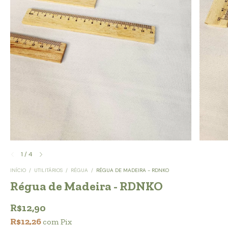
1
/
4
INÍCIO
/
UTILITÁRIOS
/
RÉGUA
/
RÉGUA DE MADEIRA - RDNKO
Régua de Madeira - RDNKO
R$12,90
R$12,26
com
Pix